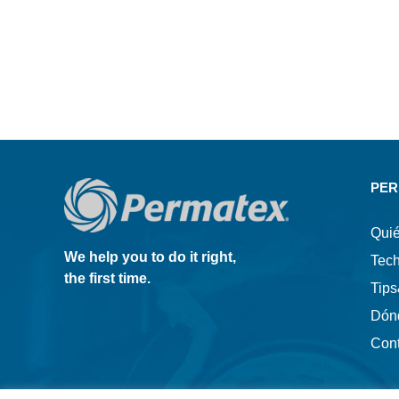
PER
Qui
We help you to do it right,
Tec
the first time.
Tip
Dón
Con