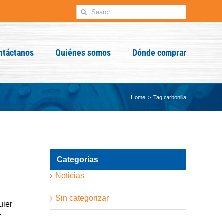
Search
for:
ntáctanos
Quiénes somos
Dónde comprar
Home
Tag:
carbonilla
Categorías
Noticias
Sin categorizar
uier
r