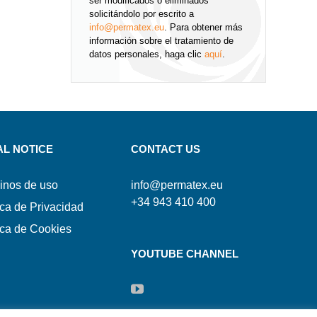
ser modificados o eliminados
solicitándolo por escrito a
info@permatex.eu
. Para obtener más
información sobre el tratamiento de
datos personales, haga clic
aquí
.
AL NOTICE
CONTACT US
inos de uso
info@permatex.eu
+34 943 410 400
ica de Privacidad
ica de Cookies
YOUTUBE CHANNEL