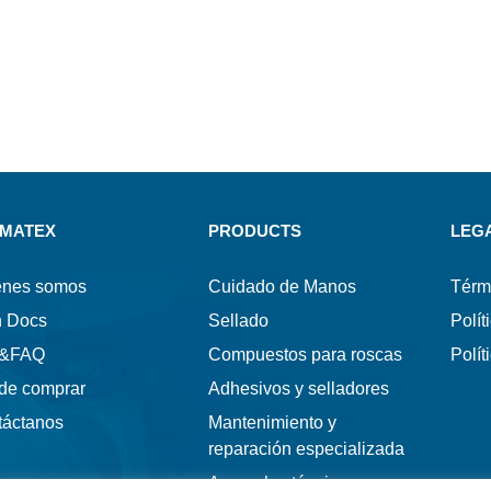
MATEX
PRODUCTS
LEG
énes somos
Cuidado de Manos
Térm
h Docs
Sellado
Polít
s&FAQ
Compuestos para roscas
Polít
de comprar
Adhesivos y selladores
táctanos
Mantenimiento y
reparación especializada
Aerosoles técnicos