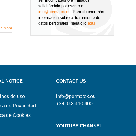
ser modificados o eliminados
solicitándolo por escrito a
info@permatex.eu
. Para obtener más
información sobre el tratamiento de
datos personales, haga clic
aquí
.
d More
AL NOTICE
CONTACT US
inos de uso
info@permatex.eu
+34 943 410 400
ica de Privacidad
ica de Cookies
YOUTUBE CHANNEL