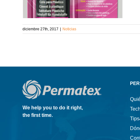
diciembre 27th, 2017
|
Noticias
PER
Qui
We help you to do it right,
Tec
the first time.
Tip
Dón
Con