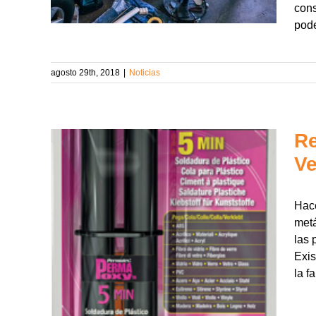
cons
pode
agosto 29th, 2018
|
Noticias
Re
Ve
Hace
metá
las 
Exis
la f