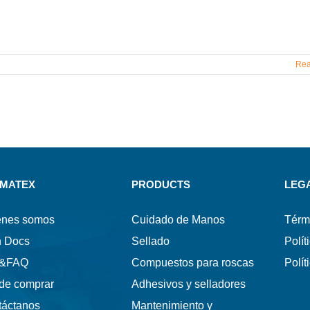
Rea
MATEX
PRODUCTS
LEG
énes somos
Cuidado de Manos
Térm
h Docs
Sellado
Polít
s&FAQ
Compuestos para roscas
Polít
de comprar
Adhesivos y selladores
táctanos
Mantenimiento y