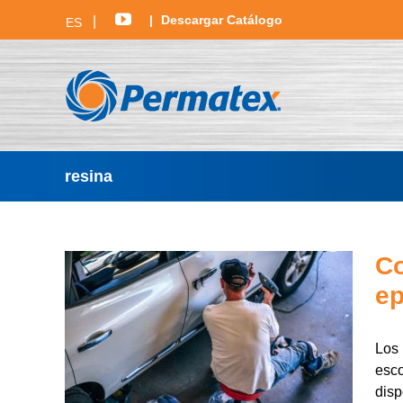
Skip
YouTube
Descargar Catálogo
ES
to
content
resina
Co
ep
Los 
esco
disp