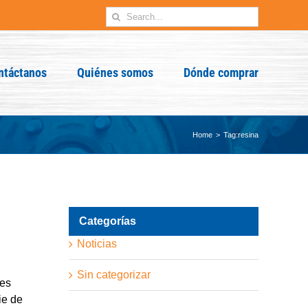
Search
for:
ntáctanos
Quiénes somos
Dónde comprar
Home
Tag:
resina
Categorías
Noticias
Sin categorizar
nes
ie de